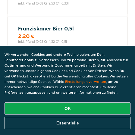
inkl. Pfand (0,08 €), 9,53 €/l, 0,33l
Franziskaner Bier 0,5l
2,20 €
inkl. Pfand (0,08 €), 4,32 €/l, 0,5l
Wir verwenden Cookies und andere Technologien, um Dein
Benutzererlebnis zu verbessern und zu personalisieren, für Analysen zur
Optimierung und Werbung in Zusammenarbeit mit Dritten. Wir
Schwarzbräu Exquisit 0,5l
verwenden unsere eigenen Cookies und Cookies von Dritten. Wenn Du
2,20 €
auf OK klickst, akzeptierst Du die Verwendung aller Cookies. Wir setzen
inkl. Pfand (0,08 €), 4,32 €/l, 0,5l
immer notwendige Cookies. Wähle
Einstellungen verwalten
, um zu
entscheiden, welche Cookies Du akzeptieren möchtest, um Deine
Präferenzen anzupassen und um weitere Informationen zu finden.
Rigele Bier 0,5l
OK
2,20 €
5% vol, inkl. Pfand (0,08 €), 4,32 €/l, 0,5l
Online Essen Bestellen
Essentielle